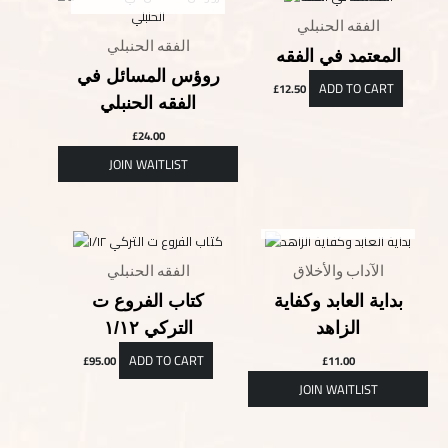
الفقه الحنبلي
الفقه الحنبلي
المعتمد في الفقه
روؤس المسائل في
ADD TO CART
£
12.50
الفقه الحنبلي
£
24.00
OUT OF STOCK
الآداب والأخلاق
الفقه الحنبلي
بداية العابد وكفاية
كتاب الفروع ت
الزاهد
التركي ١/١٢
ADD TO CART
£
95.00
£
11.00
OUT OF STOCK