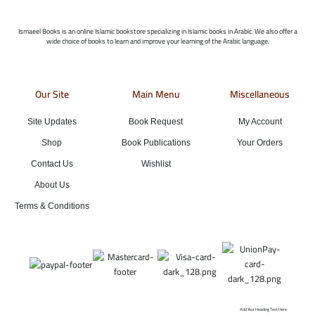
Ismaeel Books is an online Islamic bookstore specializing in Islamic books in Arabic. We also offer a
wide choice of books to learn and improve your learning of the Arabic language.
Our Site
Main Menu
Miscellaneous
Site Updates
Book Request
My Account
Shop
Book Publications
Your Orders
Contact Us
Wishlist
About Us
Terms & Conditions
Add Your Heading Text Here