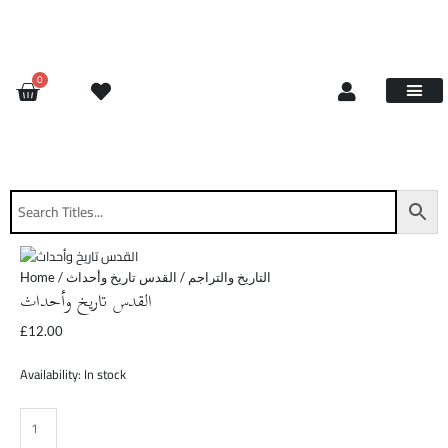
Skip
القدس
to
تاريخ
content
وأحداث
quantity
CART
0
Site Updat
Contact Us
Request Book
About Us
Home
/
/ القدس تاريخ وأحداث
التاريخ والتراجم
القدس تاريخ وأحداث
£
12.00
Availability:
In stock