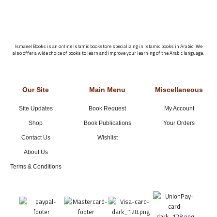
Ismaeel Books is an online Islamic bookstore specializing in Islamic books in Arabic. We
also offer a wide choice of books to learn and improve your learning of the Arabic language.
Our Site
Main Menu
Miscellaneous
Site Updates
Book Request
My Account
Shop
Book Publications
Your Orders
Contact Us
Wishlist
About Us
Terms & Conditions