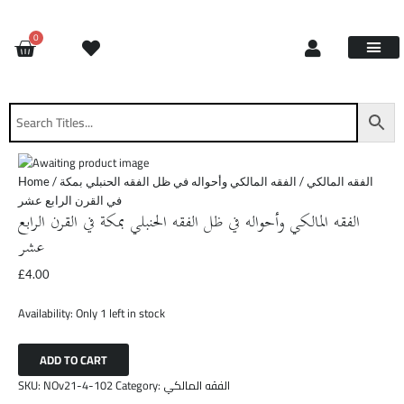
Skip
الفقه
to
المالكي
CART
0
content
وأحواله
في
ظل
Site Updat
Contact Us
Request Book
About Us
الفقه
الحنبلي
بمكة
في
القرن
Home
/
/ الفقه المالكي وأحواله في ظل الفقه الحنبلي بمكة
الفقه المالكي
الرابع
في القرن الرابع عشر
عشر
الفقه المالكي وأحواله في ظل الفقه الحنبلي بمكة في القرن الرابع
quantity
عشر
£
4.00
Availability:
Only 1 left in stock
ADD TO CART
SKU:
NOv21-4-102
Category:
الفقه المالكي