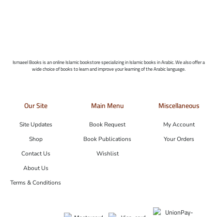
Ismaeel Books is an online Islamic bookstore specializing in Islamic books in Arabic. We also offer a
wide choice of books to learn and improve your learning of the Arabic language.
Our Site
Main Menu
Miscellaneous
Site Updates
Book Request
My Account
Shop
Book Publications
Your Orders
Contact Us
Wishlist
About Us
Terms & Conditions