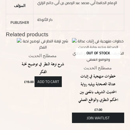
الإمام الحافظ أبي محمد عبد الرحمن بن أبي حاتم الرازي
المؤلف
دار الألوكة
PUBLISHER
Related products
OUT OF STOCK
مصطلح الحديث
شرح نزهة النظر في توضيح نخبة
مصطلح الحديث
الفكر
خطوات منهجية في إثبات
ADD TO CART
£
19.00
عدالة الصحابة ويليه رواية
الحديث الشريف بالمعنى بين
الحكم النظري والواقع العملي
£
7.00