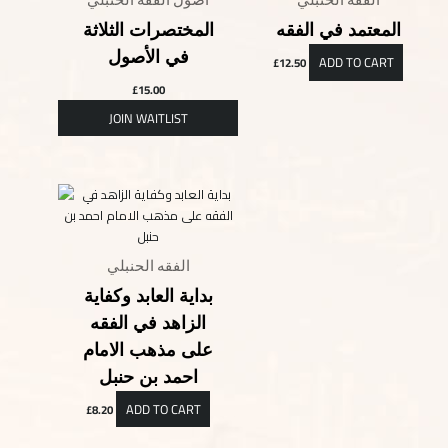
المعتمد في الفقه
المختصرات الثلاثة
في الأصول
ADD TO CART
£
12.50
£
15.00
الفقه الحنبلي
بداية العابد وكفاية
الزاهد في الفقه
على مذهب الامام
احمد بن حنبل
ADD TO CART
£
8.20