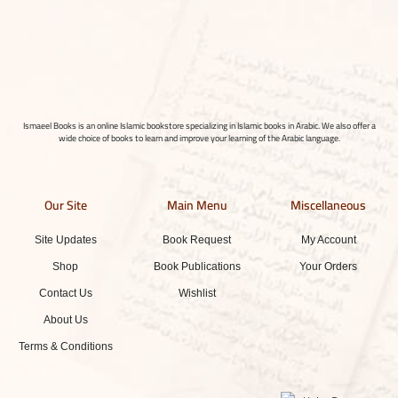
Ismaeel Books is an online Islamic bookstore specializing in Islamic books in Arabic. We also offer a
wide choice of books to learn and improve your learning of the Arabic language.
Our Site
Main Menu
Miscellaneous
Site Updates
Book Request
My Account
Shop
Book Publications
Your Orders
Contact Us
Wishlist
About Us
Terms & Conditions