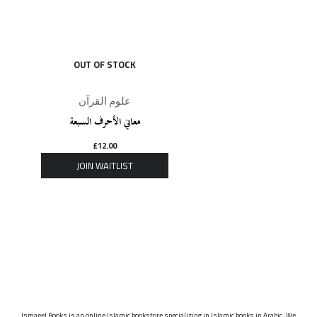
OUT OF STOCK
علوم القرآن
معاني الأحرف السبعة
£
12.00
Ismaeel Books is an online Islamic bookstore specializing in Islamic books in Arabic. We