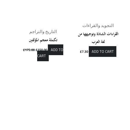
التجويد والقراءات
التاريخ والتراجم
القراءات الشاذة وتوجيهها من
تكملة معجم المؤلفين
لغة العرب
ADD TO
£
175.00
£
150.00
ADD TO CART
£
7.30
CART