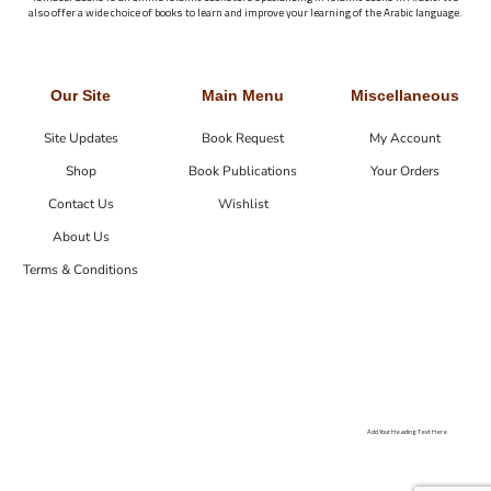
also offer a wide choice of books to learn and improve your learning of the Arabic language.
Our Site
Main Menu
Miscellaneous
Site Updates
Book Request
My Account
Shop
Book Publications
Your Orders
Contact Us
Wishlist
About Us
Terms & Conditions
Add Your Heading Text Here