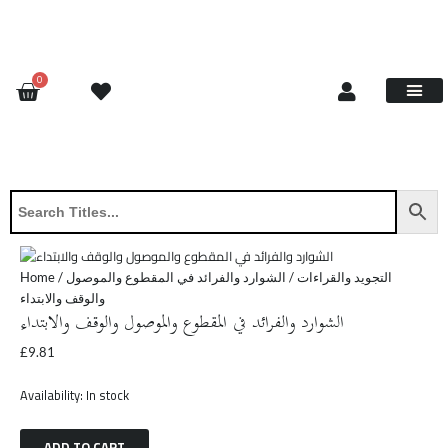
Skip
الشوارد
to
والفرائد
content
في
المقطوع
CART
0
والموصول
والوقف
والابتداء
Site Update
Contact Us
Request Book
About Us
quantity
Home
/
/ الشوارد والفرائد في المقطوع والموصول
التجويد والقراءات
والوقف والابتداء
الشوارد والفرائد في المقطوع والموصول والوقف والابتداء
£
9.81
Availability:
In stock
ADD TO CART