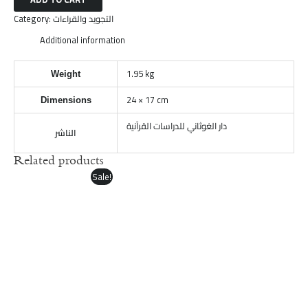
Category:
التجويد والقراءات
Additional information
1.95 kg
Weight
24 × 17 cm
Dimensions
دار الغوثاني للدراسات القرآنية
الناشر
Related products
Original
Current
Sale!
price
price
was:
is:
£175.00.
£150.00.