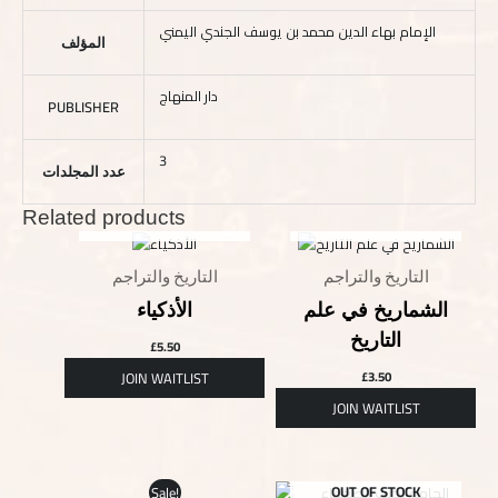
الإمام بهاء الدين محمد بن يوسف الجندي اليمني
المؤلف
دار المنهاج
PUBLISHER
3
عدد المجلدات
Related products
OUT OF STOCK
OUT OF STOCK
التاريخ والتراجم
التاريخ والتراجم
الشماريخ في علم
الأذكياء
التاريخ
£
5.50
£
3.50
Original
Current
OUT OF STOCK
Sale!
OUT OF STOCK
price
price