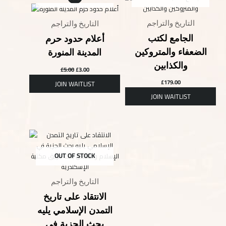
was:
is:
£5.00.
£3.00.
التاريخ والتراجم
التاريخ والتراجم
الجامع لكتب
أعلام حدود حرم
الضعفاء والمتروكين
المدينة المنورة
والكذابين
£
5.00
£
3.00
£
179.00
OUT OF STOCK
التاريخ والتراجم
الانتقاد على تاريخ
التمدن الإسلامي يليه
بحث الجزية في