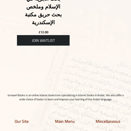
الإسلام وملخص
بحث حريق مكتبة
الإسكندرية
£
12.00
Ismaeel Books is an online Islamic bookstore specializing in Islamic books in Arabic. We also offer a
wide choice of books to learn and improve your learning of the Arabic language.
Our Site
Main Menu
Miscellaneous