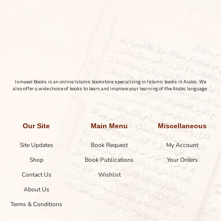
Ismaeel Books is an online Islamic bookstore specializing in Islamic books in Arabic. We
also offer a wide choice of books to learn and improve your learning of the Arabic language.
Our Site
Main Menu
Miscellaneous
Site Updates
Book Request
My Account
Shop
Book Publications
Your Orders
Contact Us
Wishlist
About Us
Terms & Conditions