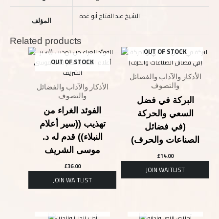
الشيخ عبد الفتاح أبو غدة
المؤلف
Related products
OUT OF STOCK
OUT OF STOCK
الأذكار والآداب والفضائل
والتصوف
الأذكار والآداب والفضائل
والتصوف
البركة في فضل
الفوئد الغراء من
السعي والحركة
تهذيب ((سير أعلام
(في فضائل
النبلاء)) قدم له د.
الصناعات والحرف)
موسى الشريف
£
14.00
£
36.00
OUT OF STOCK
OUT OF STOCK