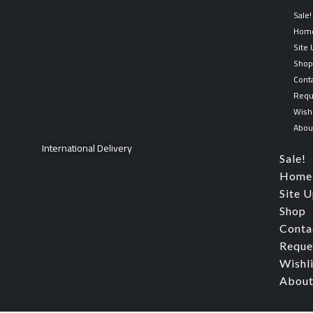
Skip
Sale!
to
Hom
content
Site
Sho
Cont
Requ
Wishl
Abou
International Delivery
Sale!
Home
Site 
Shop
Conta
Reque
Wishl
About