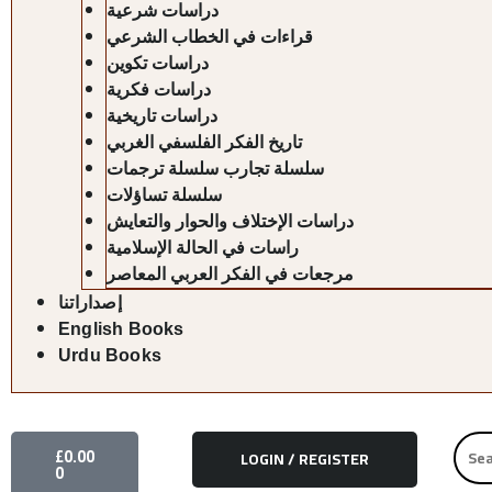
دراسات شرعية
قراءات في الخطاب الشرعي
دراسات تكوين
دراسات فكرية
دراسات تاريخية
تاريخ الفكر الفلسفي الغربي
سلسلة تجارب سلسلة ترجمات
سلسلة تساؤلات
دراسات الإختلاف والحوار والتعايش
راسات في الحالة الإسلامية
مرجعات في الفكر العربي المعاصر
إصداراتنا
English Books
Urdu Books
CART
Searc
£
0.00
LOGIN / REGISTER
for:
0