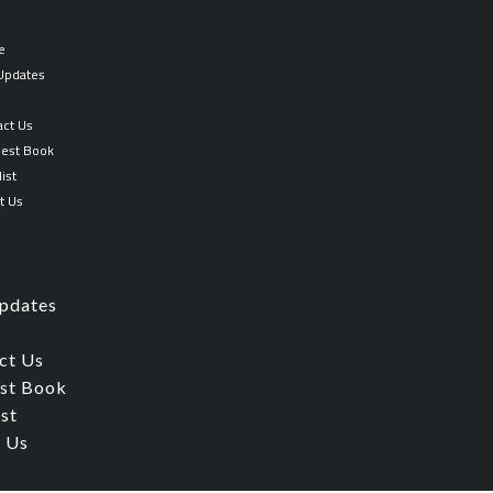
e
 Updates
p
act Us
est Book
ist
t Us
Updates
ct Us
st Book
ist
 Us