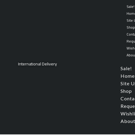
Skip
Sale!
to
Hom
content
Site
Sho
Cont
Requ
Wishl
Abou
International Delivery
Sale!
Home
Site 
Shop
Conta
Reque
Wishl
About