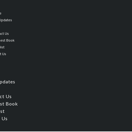
e
 Updates
p
act Us
est Book
ist
t Us
Updates
ct Us
st Book
ist
 Us