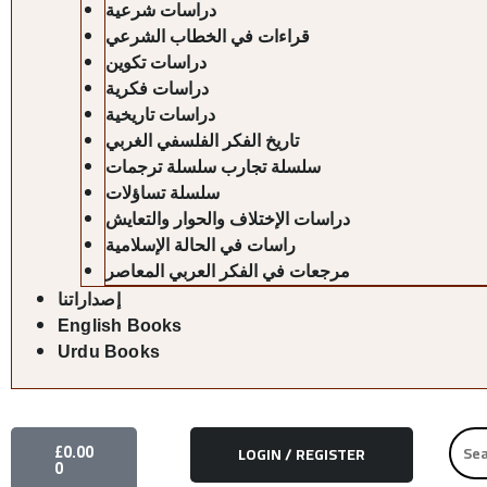
دراسات شرعية
قراءات في الخطاب الشرعي
دراسات تكوين
دراسات فكرية
دراسات تاريخية
تاريخ الفكر الفلسفي الغربي
سلسلة تجارب سلسلة ترجمات
سلسلة تساؤلات
دراسات الإختلاف والحوار والتعايش
راسات في الحالة الإسلامية
مرجعات في الفكر العربي المعاصر
إصداراتنا
English Books
Urdu Books
CART
Searc
£
0.00
LOGIN / REGISTER
for:
0