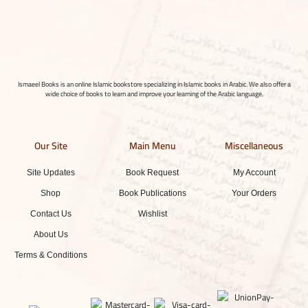
Ismaeel Books is an online Islamic bookstore specializing in Islamic books in Arabic. We also offer a
wide choice of books to learn and improve your learning of the Arabic language.
Our Site
Main Menu
Miscellaneous
Site Updates
Book Request
My Account
Shop
Book Publications
Your Orders
Contact Us
Wishlist
About Us
Terms & Conditions