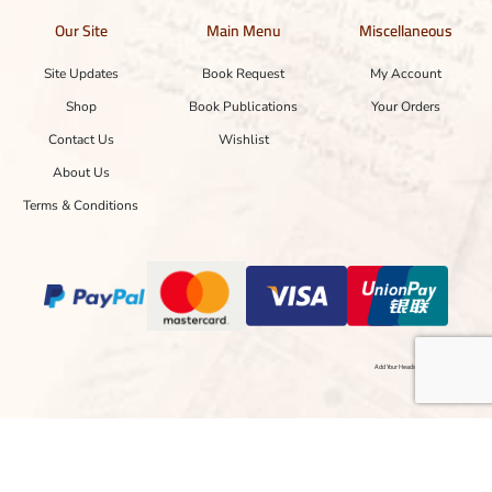
Our Site
Main Menu
Miscellaneous
Site Updates
Book Request
My Account
Shop
Book Publications
Your Orders
Contact Us
Wishlist
About Us
Terms & Conditions
Add Your Heading Text Here
Copyright © 2024 Designed with ❤ by hasnainayaz.com