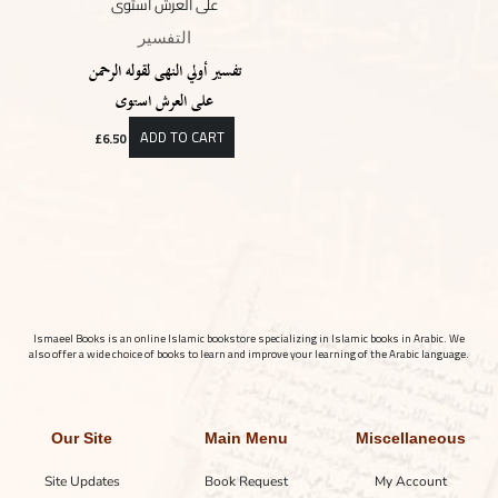
التفسير
تفسير أولي النهى لقوله الرحمن
على العرش استوى
ADD TO CART
£
6.50
Ismaeel Books is an online Islamic bookstore specializing in Islamic books in Arabic. We
also offer a wide choice of books to learn and improve your learning of the Arabic language.
Our Site
Main Menu
Miscellaneous
Site Updates
Book Request
My Account