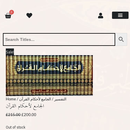
Skip
Original
Current
to
price
price
CART
0
content
was:
is:
£215.00.
£200.00.
Site Update
Contact Us
Request Book
About Us
Sale!
Home
/
/ الجامع لأحكام القرآن
التفسير
الجامع لأحكام القرآن
£
215.00
£
200.00
Out of stock