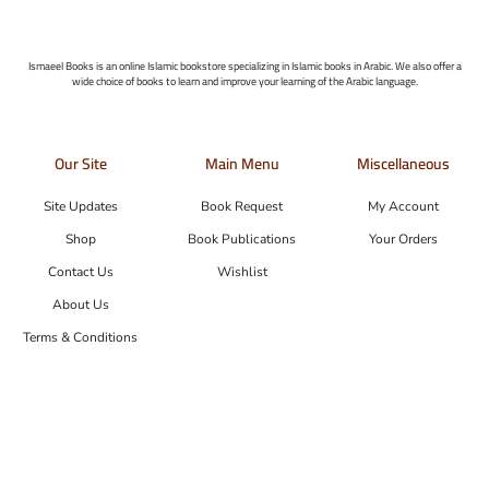
Ismaeel Books is an online Islamic bookstore specializing in Islamic books in Arabic. We also offer a
wide choice of books to learn and improve your learning of the Arabic language.
Our Site
Main Menu
Miscellaneous
Site Updates
Book Request
My Account
Shop
Book Publications
Your Orders
Contact Us
Wishlist
About Us
Terms & Conditions