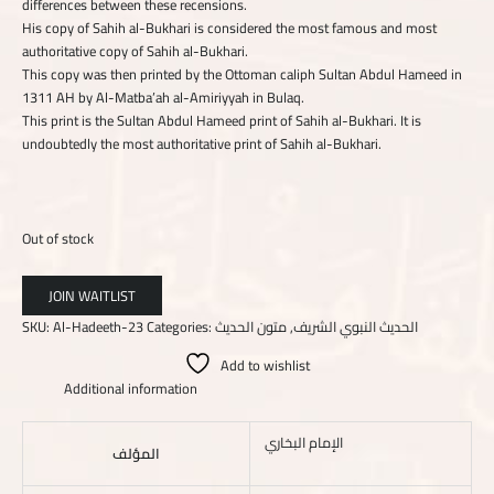
differences between these recensions.
His copy of Sahih al-Bukhari is considered the most famous and most
authoritative copy of Sahih al-Bukhari.
This copy was then printed by the Ottoman caliph Sultan Abdul Hameed in
1311 AH by Al-Matba’ah al-Amiriyyah in Bulaq.
This print is the Sultan Abdul Hameed print of Sahih al-Bukhari. It is
undoubtedly the most authoritative print of Sahih al-Bukhari.
Out of stock
SKU:
Al-Hadeeth-23
Categories:
متون الحديث
,
الحديث النبوي الشريف
Add to wishlist
Additional information
الإمام البخاري
المؤلف