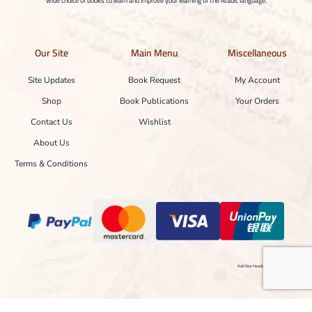
wide choice of books to learn and improve your learning of the Arabic language.
Our Site
Main Menu
Miscellaneous
Site Updates
Book Request
My Account
Shop
Book Publications
Your Orders
Contact Us
Wishlist
About Us
Terms & Conditions
Add Your Heading Text Here