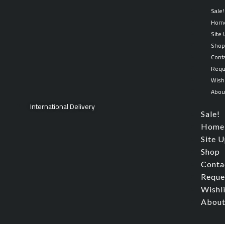
Skip
Sale!
to
Hom
content
Site
Sho
Cont
Requ
Wishl
Abou
International Delivery
Sale!
Home
Site 
Shop
Conta
Reque
Wishl
About