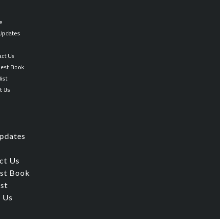
الثقافة
الإسلامية
e
للعلامة
 Updates
محمد
p
راغب
act Us
الطباخ
est Book
quantity
ist
t Us
Updates
ct Us
st Book
ist
 Us