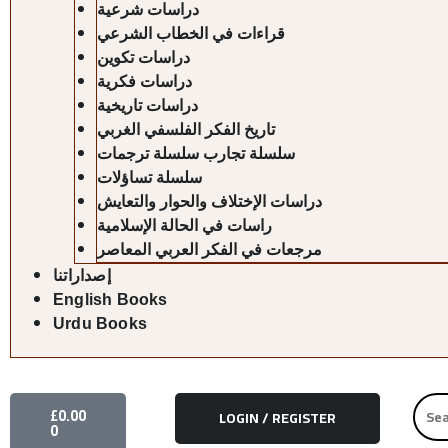
دراسات شرعية
قراءات في الخطاب الشرعي
دراسات تكوين
دراسات فكرية
دراسات تاريخية
تاريخ الفكر الفلسفي الغربي
سلسلة تجارب سلسلة ترجمات
سلسلة تساؤلات
دراسات الإختلاف والحوار والتعايش
راسات في الحالة الإسلامية
مرجعات في الفكر العربي المعاصر
إصداراتنا
English Books
Urdu Books
CART
Searc
£
0.00
LOGIN / REGISTER
for:
0