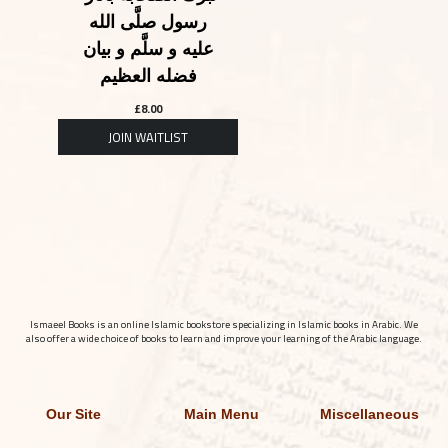
رسول صلَّى الله
عليه و سلَّم و بيان
فضله العظيم
£
8.00
Ismaeel Books is an online Islamic bookstore specializing in Islamic books in Arabic. We
also offer a wide choice of books to learn and improve your learning of the Arabic language.
Our Site
Main Menu
Miscellaneous