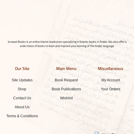
Ismaeel Books is an online Islamic bookstore specializing in Islamic books in Arabic. We also offer a
wide choice of books to learn and improve your learning of the Arabic language.
Our Site
Main Menu
Miscellaneous
Site Updates
Book Request
My Account
Shop
Book Publications
Your Orders
Contact Us
Wishlist
About Us
Terms & Conditions