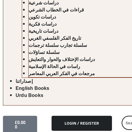
دراسات شرعية
قراءات في الخطاب الشرعي
دراسات تكوين
دراسات فكرية
دراسات تاريخية
تاريخ الفكر الفلسفي الغربي
سلسلة تجارب سلسلة ترجمات
سلسلة تساؤلات
دراسات الإختلاف والحوار والتعايش
راسات في الحالة الإسلامية
مرجعات في الفكر العربي المعاصر
إصداراتنا
English Books
Urdu Books
CART
Searc
£
0.00
LOGIN / REGISTER
for:
0