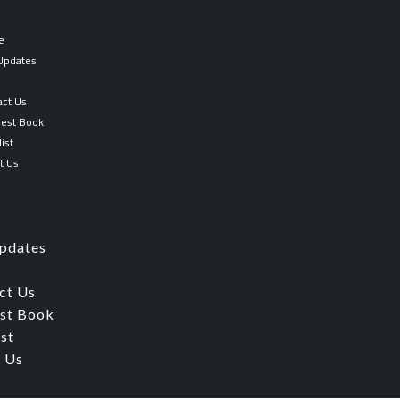
التحرير
في
e
أصول
 Updates
التفسير
p
quantity
act Us
est Book
ist
t Us
Updates
ct Us
st Book
ist
 Us