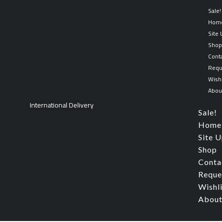
Skip
Sale!
to
Hom
content
Site
Sho
Cont
Requ
Wishl
Abou
International Delivery
Sale!
Home
Site 
Shop
Conta
Reque
Wishl
About