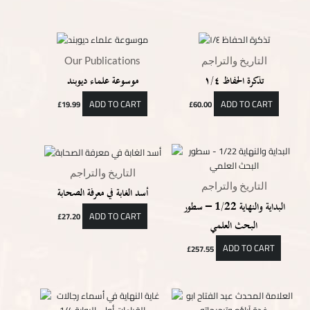
التاريخ والتراجم
Our Publications
تذكرة الحفاظ ١/٤
موسوعة علماء ديوبند
ADD TO CART
ADD TO CART
£
19.99
£
60.00
التاريخ والتراجم
التاريخ والتراجم
أسد الغابة في معرفة الصحابة
البداية والنهاية 1/22 – سطور
ADD TO CART
£
27.20
البحث العلمي
ADD TO CART
£
257.55