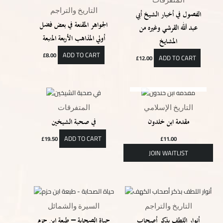
التاريخ والتراجم
الفصول في أخبار الشيخ أبي
الجواهر المقنعة في بعض فضل
عبد الله القرشي وغيره من
أولي المذاهب الأربعة المتبعة
المشايخ
ADD TO CART
£
8.00
ADD TO CART
£
12.00
OUT OF STOCK
التاريخ الإسلامي
المتفرقات
مقدمة ابن خلدون
في صحبة الشيخين
ADD TO CART
£
19.50
£
11.00
التاريخ والتراجم
السيرة والشمائل
أنوار اللطف بذكر أصحاب
حياة الصحابة – طبعة ابن حزم