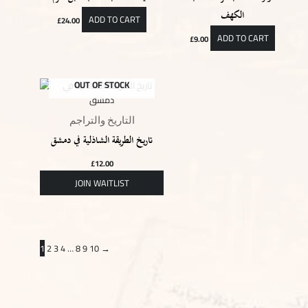
الكهف
ADD TO CART
£
24.00
ADD TO CART
£
9.00
OUT OF STOCK
التاريخ والتراجم
تاريخ الطريقة الشاذلية في دمشق
£
12.00
1
2
3
4
…
8
9
10
→