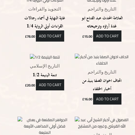
التاريخ والتراجم
التجويد والقراءات
العلامة المحدث عبد الفتاح ابو
غاية النهاية في أسماء رجالات
غدة آراؤه وترجيحاته
القراءات أولي الرواية 1/4
ADD TO CART
ADD TO CART
£
78.00
£
15.00
التاريخ الإسلامي
التاريخ والتراجم
تتمة اليتيمة 1/2
اتحاف اخوان الصفا بنبذ من
ADD TO CART
£
20.00
أخبار الخلفاء
ADD TO CART
£
16.00
المتفرقات