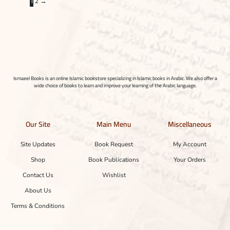
1
2
→
Ismaeel Books is an online Islamic bookstore specializing in Islamic books in Arabic. We also offer a
wide choice of books to learn and improve your learning of the Arabic language.
Our Site
Main Menu
Miscellaneous
Site Updates
Book Request
My Account
Shop
Book Publications
Your Orders
Contact Us
Wishlist
About Us
Terms & Conditions