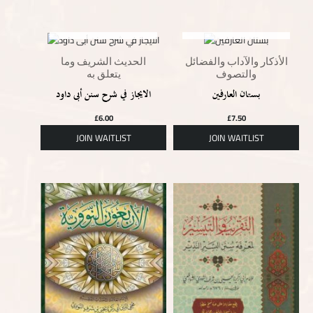
OUT OF STOCK
OUT OF STOCK
الأذكار والآداب والفضائل
الحديث الشريف وما
والتصوف
يتعلق به
بستان العارفين
الايجاز في شرح سنن أبى داود
£
6.00
£
7.50