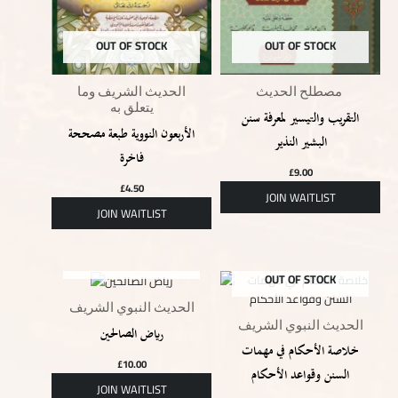
OUT OF STOCK
OUT OF STOCK
مصطلح الحديث
الحديث الشريف وما
يتعلق به
التقريب والتيسير لمعرفة سنن
الأربعون النووية طبعة مصححة
البشير النذير
فاخرة
£
9.00
£
4.50
OUT OF STOCK
OUT OF STOCK
الحديث النبوي الشريف
الحديث النبوي الشريف
رياض الصالحين
خلاصة الأحكام في مهمات
£
10.00
السنن وقواعد الأحكام