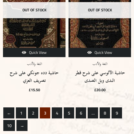
OUT OF STOCK
OUT OF STOCK
Quick View
Quick View
اللغة والأدب
اللغة والأدب
حاشية الآلوسي على شرح قطر
حاشية دده جونكي على شرح
الندى وبل الصدى
تصريف العزي
£
15.50
£
20.00
←
1
2
3
4
5
6
…
8
9
10
→