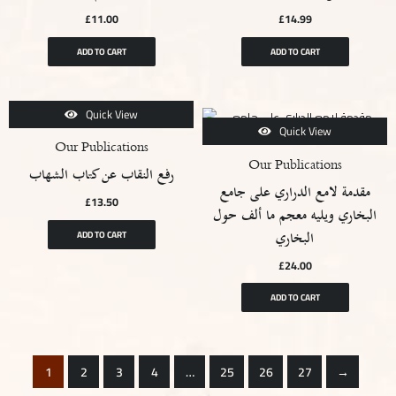
£
11.00
£
14.99
ADD TO CART
ADD TO CART
Quick View
Quick View
Our Publications
Our Publications
رفع النقاب عن كتاب الشهاب
مقدمة لامع الدراري على جامع
£
13.50
البخاري ويليه معجم ما ألف حول
البخاري
ADD TO CART
£
24.00
ADD TO CART
1
2
3
4
…
25
26
27
→